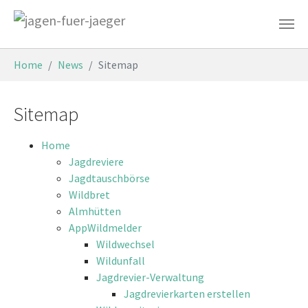
Skip to main content
You are here:
Home
News
Sitemap
Sitemap
Home
Jagdreviere
Jagdtauschbörse
Wildbret
Almhütten
AppWildmelder
Wildwechsel
Wildunfall
Jagdrevier-Verwaltung
Jagdrevierkarten erstellen