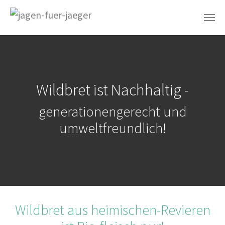
Skip to main content
Wildbret ist Nachhaltig -
generationengerecht und
umweltfreundlich!
Wildbret aus heimischen-Revieren