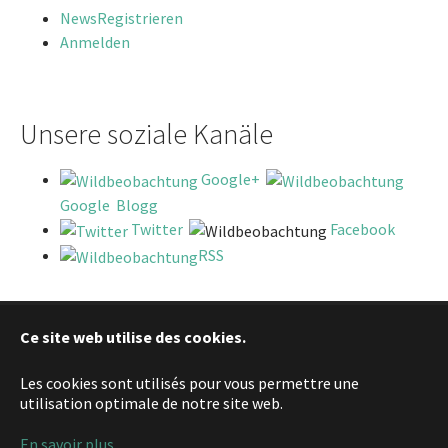
News
Registrieren
Anmelden
Unsere soziale Kanäle
Google+
Google Blogg
Twitter
Facebook
RSS
Ce site web utilise des cookies.
Deutsch
Les cookies sont utilisés pour vous permettre une
English
utilisation optimale de notre site web.
Francais
En savoir plus