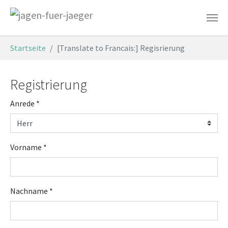
Aller au contenu principal
Vous êtes ici:
Startseite
[Translate to Francais:] Regisrierung
Registrierung
Anrede
*
Vorname
*
Nachname
*